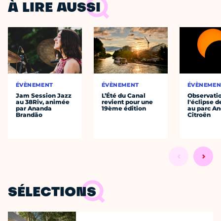
À LIRE AUSSI
ÉVÈNEMENT
ÉVÈNEMENT
ÉVÈNEMEN
Jam Session Jazz
L’Été du Canal
Observati
au 38Riv, animée
revient pour une
l'éclipse d
par Ananda
19ème édition
au parc An
Brandão
Citroën
SÉLECTIONS