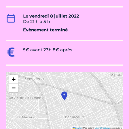
Le
vendredi 8 juillet 2022
De 21 h à 5 h
Évènement terminé
5€ avant 23h 8€ après
+
−
Leaflet
|
Map data ©
OpenStreetMap
contributors