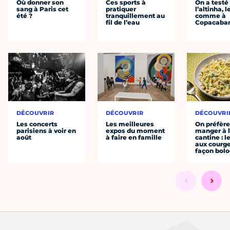
Où donner son
Ces sports à
On a testé
sang à Paris cet
pratiquer
l’altinha, l
été ?
tranquillement au
comme à
fil de l’eau
Copacaba
DÉCOUVRIR
DÉCOUVRIR
DÉCOUVRI
Les concerts
Les meilleures
On préfèr
parisiens à voir en
expos du moment
manger à 
août
à faire en famille
cantine : l
aux courge
façon bol