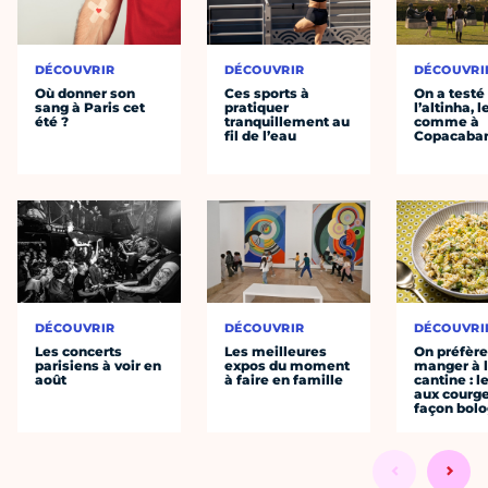
DÉCOUVRIR
DÉCOUVRIR
DÉCOUVRI
Où donner son
Ces sports à
On a testé
sang à Paris cet
pratiquer
l’altinha, l
été ?
tranquillement au
comme à
fil de l’eau
Copacaba
DÉCOUVRIR
DÉCOUVRIR
DÉCOUVRI
Les concerts
Les meilleures
On préfèr
parisiens à voir en
expos du moment
manger à 
août
à faire en famille
cantine : l
aux courge
façon bol