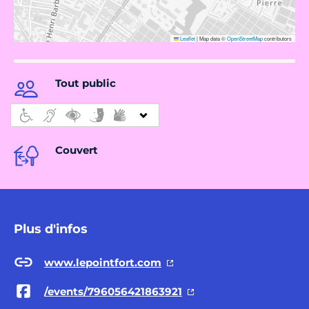
Leaflet
|
Map data ©
OpenStreetMap
contributors
Tout public
Couvert
Plus d'infos
www.lepointfort.com
/events/796056421863921