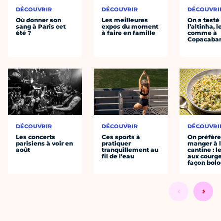
DÉCOUVRIR
DÉCOUVRIR
DÉCOUVRI
Où donner son
Les meilleures
On a testé
sang à Paris cet
expos du moment
l’altinha, l
été ?
à faire en famille
comme à
Copacaba
DÉCOUVRIR
DÉCOUVRIR
DÉCOUVRI
Les concerts
Ces sports à
On préfèr
parisiens à voir en
pratiquer
manger à 
août
tranquillement au
cantine : l
fil de l’eau
aux courge
façon bol