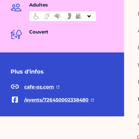
Adultes
Couvert
Plus d'infos
cafe-oz.com
/events/726450002338480