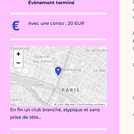
Évènement terminé
Avec une conso : 20 EUR
+
−
Leaflet
|
Map data ©
OpenStreetMap
contributors
En fin un club branché, atypique et sans
prise de tête...