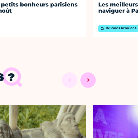
 petits bonheurs parisiens
Les meilleurs
août
naviguer à Pa
Balades urbaines
 ?