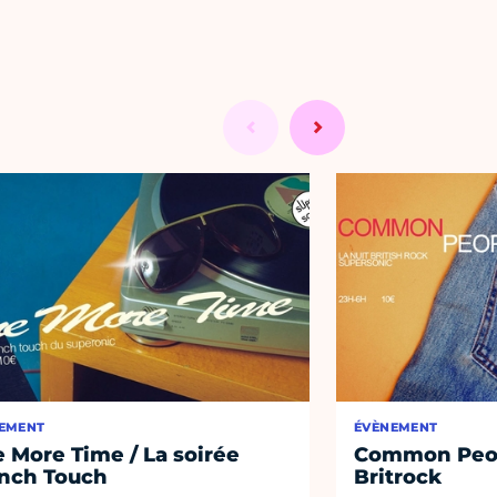
EMENT
ÉVÈNEMENT
 More Time / La soirée
Common Peopl
nch Touch
Britrock