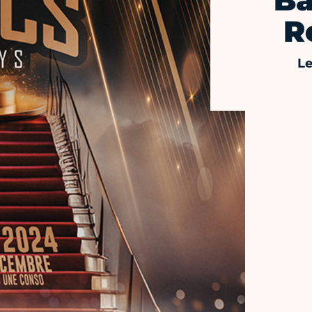
Ba
R
L