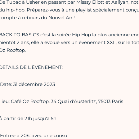
De Tupac à Usher en passant par Misssy Eliott et Aaliyah, not
du hip-hop. Préparez-vous à une playlist spécialement conçue
compte à rebours du Nouvel An !
BACK TO BASICS c'est la soirée Hip Hop la plus ancienne enco
bientôt 2 ans, elle a évolué vers un événement XXL, sur le to
Oz Rooftop.
DÉTAILS DE L'ÉVÈNEMENT:
️ Date: 31 décembre 2023
Lieu: Café Oz Rooftop, 34 Quai d'Austerlitz, 75013 Paris
À partir de 21h jusqu'à 5h
️ Entrée à 20€ avec une conso