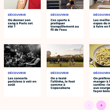
DÉCOUVRIR
DÉCOUVRIR
DÉCOUVRI
Où donner son
Ces sports à
Les meille
sang à Paris cet
pratiquer
expos du
été ?
tranquillement au
à faire en 
fil de l’eau
DÉCOUVRIR
DÉCOUVRIR
DÉCOUVRI
Les concerts
On a testé
On préfèr
parisiens à voir en
l’altinha, le foot
manger à 
août
comme à
cantine : l
Copacabana
aux courge
façon bol