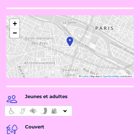
+
−
Leaflet
|
Map data ©
OpenStreetMap
contributors
Jeunes et adultes
Couvert