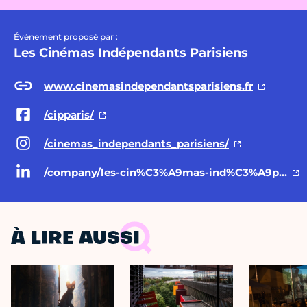
Évènement proposé par :
Les Cinémas Indépendants Parisiens
www.cinemasindependantsparisiens.fr
/cipparis/
/cinemas_independants_parisiens/
/company/les-cin%C3%A9mas-ind%C3%A9pendants-parisiens
À LIRE AUSSI