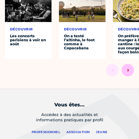
DÉCOUVRIR
DÉCOUVRIR
DÉCOUVRI
Les concerts
On a testé
On préfèr
parisiens à voir en
l’altinha, le foot
manger à 
août
comme à
cantine : l
Copacabana
aux courge
façon bol
Vous êtes...
Accédez à des actualités et
informations pratiques par profil
PROFESSIONNEL
ASSOCIATION
JEUNE