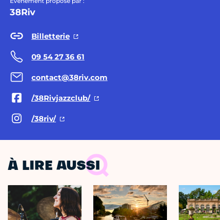
Évènement proposé par :
38Riv
Billetterie
09 54 27 36 61
contact@38riv.com
/38Rivjazzclub/
/38riv/
À LIRE AUSSI