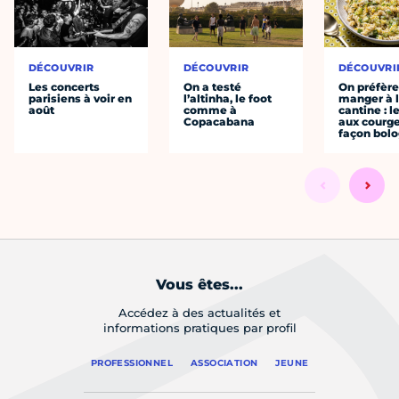
DÉCOUVRIR
DÉCOUVRIR
DÉCOUVRI
Les concerts
On a testé
On préfèr
parisiens à voir en
l’altinha, le foot
manger à 
août
comme à
cantine : l
Copacabana
aux courge
façon bol
Vous êtes...
Accédez à des actualités et
informations pratiques par profil
PROFESSIONNEL
ASSOCIATION
JEUNE