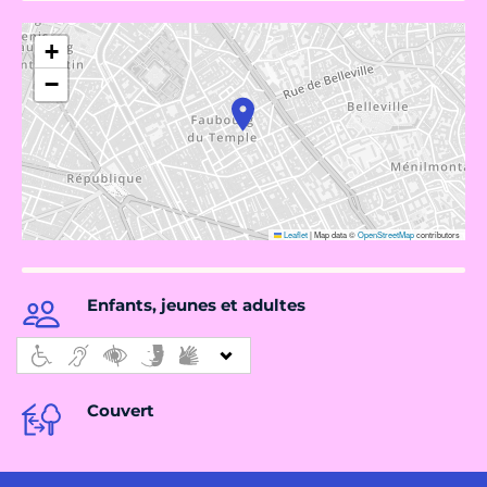
+
−
Leaflet
|
Map data ©
OpenStreetMap
contributors
Enfants, jeunes et adultes
Couvert