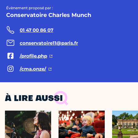
Évènement proposé par :
Conservatoire Charles Munch
01 47 00 86 07
conservatoire11@paris.fr
/profile.php
/cma.onze/
À LIRE AUSSI