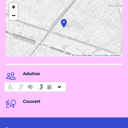
+
−
Leaflet
|
Map data ©
OpenStreetMap
contributors
Adultes
Couvert