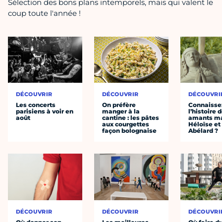
Sélection des bons plans intemporels, mais qui valent le
coup toute l'année !
DÉCOUVRIR
DÉCOUVRIR
DÉCOUVRI
Les concerts
On préfère
Connaisse
parisiens à voir en
manger à la
l’histoire 
août
cantine : les pâtes
amants ma
aux courgettes
Héloïse et
façon bolognaise
Abélard ?
DÉCOUVRIR
DÉCOUVRIR
DÉCOUVRI