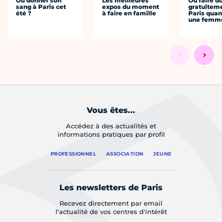
Où donner son
Les meilleures
Où faire d
sang à Paris cet
expos du moment
gratuitem
été ?
à faire en famille
Paris quan
une femm
Vous êtes...
Accédez à des actualités et
informations pratiques par profil
PROFESSIONNEL
ASSOCIATION
JEUNE
Les newsletters de Paris
Recevez directement par email
l'actualité de vos centres d'intérêt