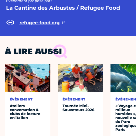
Évènement proposé par :
La Cantine des Arbustes / Refugee Food
refugee-food.org
À LIRE AUSSI
ÉVÈNEMENT
ÉVÈNEMENT
ÉVÈNEMEN
Ateliers
Tournée Mini-
« Voyage 
conversation &
Sauveteurs 2026
milieux
clubs de lecture
humides »,
en italien
nouvelle s
du Parc
zoologiqu
Paris