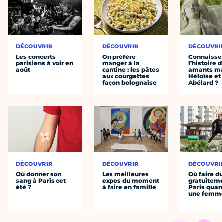
DÉCOUVRIR
DÉCOUVRIR
DÉCOUVRI
Les concerts
On préfère
Connaisse
parisiens à voir en
manger à la
l’histoire 
août
cantine : les pâtes
amants ma
aux courgettes
Héloïse et
façon bolognaise
Abélard ?
DÉCOUVRIR
DÉCOUVRIR
DÉCOUVRI
Où donner son
Les meilleures
Où faire d
sang à Paris cet
expos du moment
gratuitem
été ?
à faire en famille
Paris quan
une femm