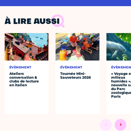
À LIRE AUSSI
ÉVÈNEMENT
ÉVÈNEMENT
ÉVÈNEMEN
Ateliers
Tournée Mini-
« Voyage 
conversation &
Sauveteurs 2026
milieux
clubs de lecture
humides »,
en italien
nouvelle s
du Parc
zoologiqu
Paris