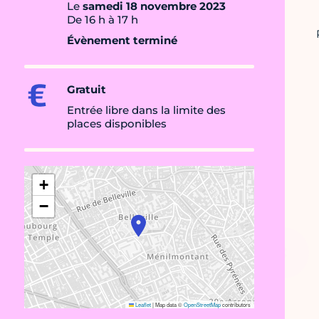
Le
samedi 18 novembre 2023
De 16 h à 17 h
Évènement terminé
Gratuit
Entrée libre dans la limite des
places disponibles
+
−
Leaflet
|
Map data ©
OpenStreetMap
contributors