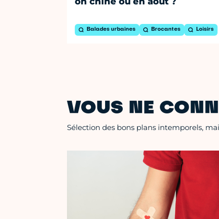
on chine où en août ?
Balades urbaines
Brocantes
Loisirs
VOUS NE CONN
Sélection des bons plans intemporels, mais