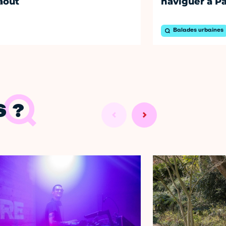
août
naviguer à Pa
Balades urbaines
 ?