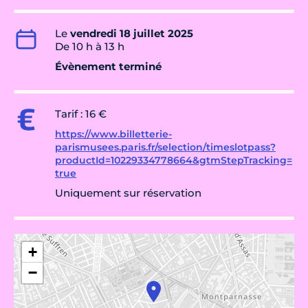
Le
vendredi 18 juillet 2025
De 10 h à 13 h
Évènement terminé
Tarif : 16 €
https://www.billetterie-
parismusees.paris.fr/selection/timeslotpass?
productId=10229334778664&gtmStepTracking=
true
Uniquement sur réservation
+
−