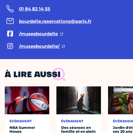
01 84 82 14 55
bourdelle.reservations@paris.fr
/museebourdelle
/museebourdelle/
À LIRE AUSSI
ÉVÈNEMENT
ÉVÈNEMENT
ÉVÈNEMEN
NBA Summer
Des séances en
Jardin d'ét
House
famille et en plein
ses 20 ans