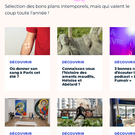
Sélection des bons plans intemporels, mais qui valent le
coup toute l'année !
DÉCOUVRIR
DÉCOUVRIR
DÉCOUVRI
Où donner son
Connaissez-vous
3 bonnes r
sang à Paris cet
l’histoire des
d’écouter 
été ?
amants maudits,
podcast « 
Héloïse et
Fumoir »
Abélard ?
DÉCOUVRIR
DÉCOUVRIR
DÉCOUVRI