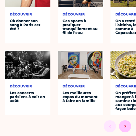
DÉCOUVRIR
DÉCOUVRIR
DÉCOUVRI
Où donner son
Ces sports à
On a testé
sang à Paris cet
pratiquer
l’altinha, l
été ?
tranquillement au
comme à
fil de l’eau
Copacaba
DÉCOUVRIR
DÉCOUVRIR
DÉCOUVRI
Les concerts
Les meilleures
On préfèr
parisiens à voir en
expos du moment
manger à 
août
à faire en famille
cantine : l
aux courge
façon bol