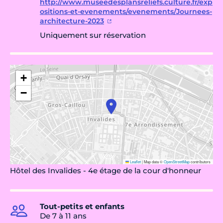
http://www.museedesplansreliefs.culture.fr/exp
ositions-et-evenements/evenements/Journees-
architecture-2023
Uniquement sur réservation
+
−
Leaflet
|
Map data ©
OpenStreetMap
contributors
Hôtel des Invalides - 4e étage de la cour d'honneur
Tout-petits et enfants
De 7 à 11 ans