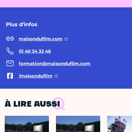
Plus d'infos
maisondufilm.com
01 40 34 32 46
formation@maisondufilm.com
/maisondufilm
À LIRE AUSSI