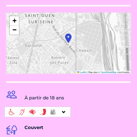
+
−
Leaflet
|
Map data ©
OpenStreetMap
contributors
À partir de 18 ans
Couvert