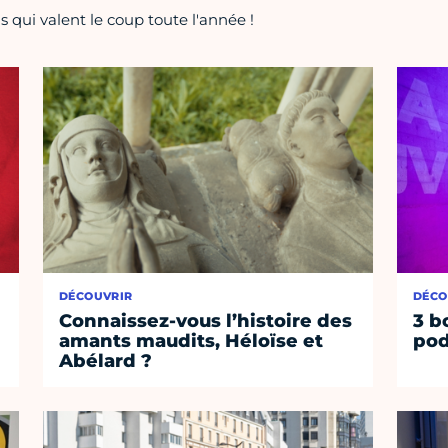
 qui valent le coup toute l'année !
DÉCOUVRIR
DÉCO
Connaissez-vous l’histoire des
3 b
amants maudits, Héloïse et
pod
Abélard ?