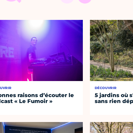
UVRIR
DÉCOUVRIR
onnes raisons d’écouter le
5 jardins où s
cast « Le Fumoir »
sans rien dép