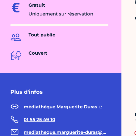
Gratuit
Uniquement sur réservation
Tout public
Couvert
Plus d'infos
médiathèque Marguerite Duras
01 55 25 49 10
C
mediatheque.marguerite-duras@paris.fr