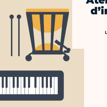
Ate
d’