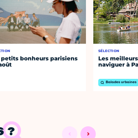
CTION
SÉLECTION
 petits bonheurs parisiens
Les meilleurs
août
naviguer à Pa
Balades urbaines
 ?