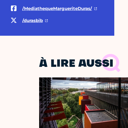
/MediathequeMargueriteDuras/
/durasbib
À LIRE AUSSI