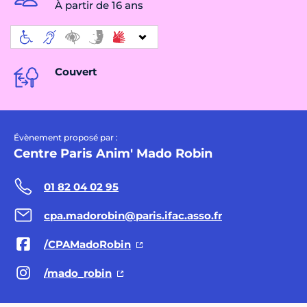
À partir de 16 ans
Couvert
Évènement proposé par :
Centre Paris Anim' Mado Robin
01 82 04 02 95
cpa.madorobin@paris.ifac.asso.fr
/CPAMadoRobin
/mado_robin