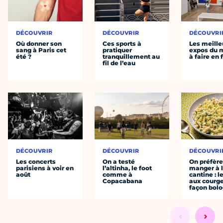
DÉCOUVRIR
DÉCOUVRIR
DÉCOUVRI
Où donner son
Ces sports à
Les meille
sang à Paris cet
pratiquer
expos du
été ?
tranquillement au
à faire en 
fil de l’eau
DÉCOUVRIR
DÉCOUVRIR
DÉCOUVRI
Les concerts
On a testé
On préfèr
parisiens à voir en
l’altinha, le foot
manger à 
août
comme à
cantine : l
Copacabana
aux courge
façon bol