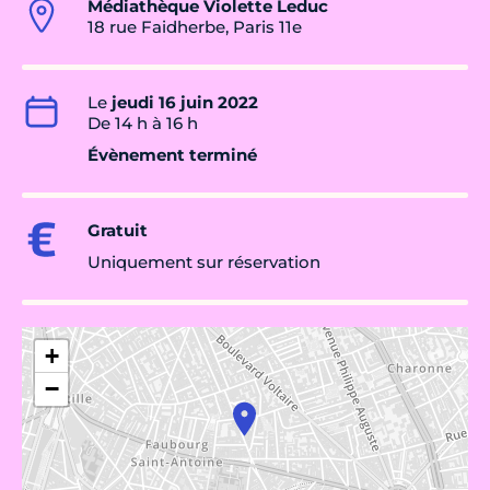
Médiathèque Violette Leduc
18 rue Faidherbe, Paris 11e
Le
jeudi 16 juin 2022
De 14 h à 16 h
Évènement terminé
Gratuit
Uniquement sur réservation
+
−