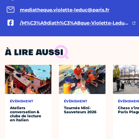
mediatheque.violette-leduc@paris.fr
/M%C3%A9diath%C3%A8que-Violette-Leduc-1222400914579896/
À LIRE AUSSI
ÉVÈNEMENT
ÉVÈNEMENT
ÉVÈNEMEN
Ateliers
Tournée Mini-
Chess s'ins
conversation &
Sauveteurs 2026
Paris Plag
clubs de lecture
en italien