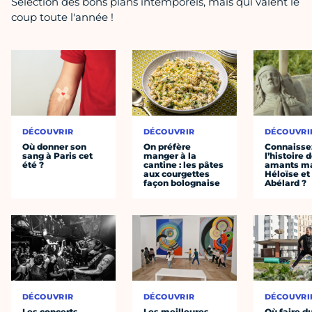
Sélection des bons plans intemporels, mais qui valent le
coup toute l'année !
DÉCOUVRIR
DÉCOUVRIR
DÉCOUVRI
Où donner son
On préfère
Connaisse
sang à Paris cet
manger à la
l’histoire 
été ?
cantine : les pâtes
amants ma
aux courgettes
Héloïse et
façon bolognaise
Abélard ?
DÉCOUVRIR
DÉCOUVRIR
DÉCOUVRI
Les concerts
Les meilleures
Où faire d