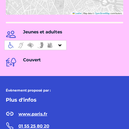
Leaflet
|
Map data ©
OpenStreetMap
contributors
Jeunes et adultes
Couvert
Évènement proposé par :
Plus d'infos
www.paris.fr
01 55 25 80 20