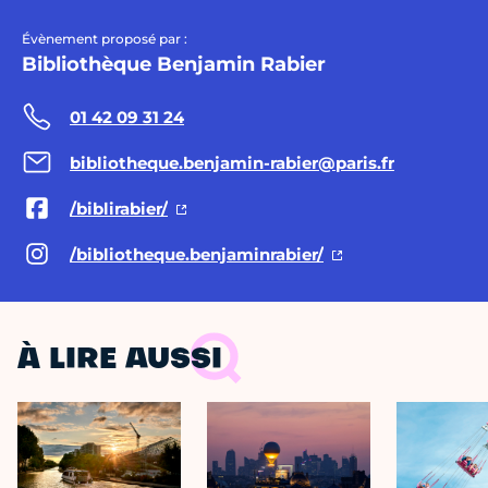
Évènement proposé par :
Bibliothèque Benjamin Rabier
01 42 09 31 24
bibliotheque.benjamin-rabier@paris.fr
/biblirabier/
/bibliotheque.benjaminrabier/
À LIRE AUSSI