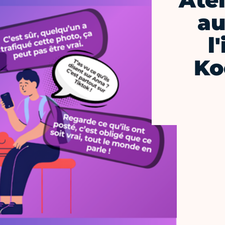
Atel
au
l
Ko