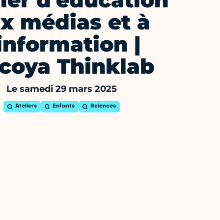
ier d'éducation
x médias et à
'information |
coya Thinklab
Le samedi 29 mars 2025
Ateliers
Enfants
Sciences