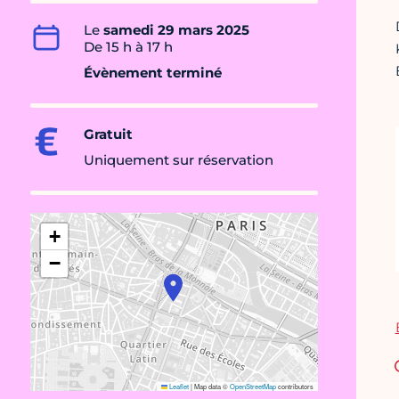
Le
samedi 29 mars 2025
De 15 h à 17 h
Évènement terminé
Gratuit
Uniquement sur réservation
+
−
Leaflet
|
Map data ©
OpenStreetMap
contributors