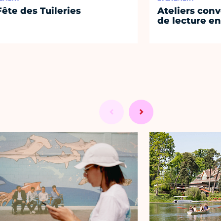
Fête des Tuileries
Ateliers conv
de lecture en