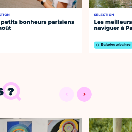
CTION
SÉLECTION
 petits bonheurs parisiens
Les meilleurs
août
naviguer à Pa
Balades urbaines
 ?