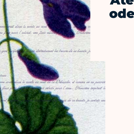
Ate
ode