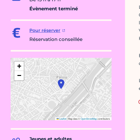
Évènement terminé
Pour réserver
Réservation conseillée
+
−
Leaflet
|
Map data ©
OpenStreetMap
contributors
Jeunes et adultes