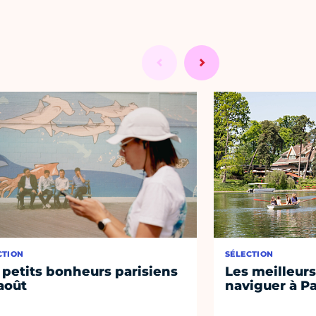
CTION
SÉLECTION
 petits bonheurs parisiens
Les meilleurs
août
naviguer à Pa