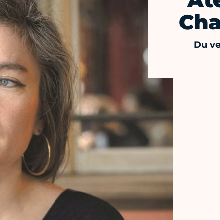
Ate
Cha
Du ve