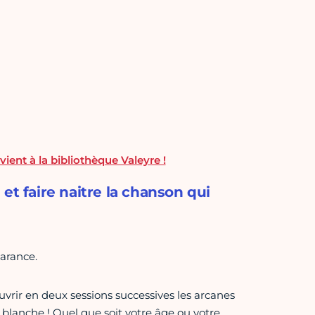
ient à la bibliothèque Valeyre !
et faire naitre la chanson qui
arance.
rir en deux sessions successives les arcanes
 blanche ! Quel que soit votre âge ou votre