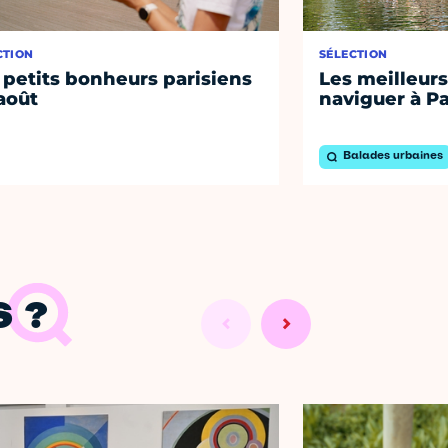
CTION
SÉLECTION
 petits bonheurs parisiens
Les meilleurs
août
naviguer à Pa
Balades urbaines
 ?