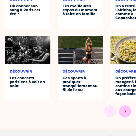
Où donner son
Les meilleures
On a testé
sang à Paris cet
expos du moment
l’altinha, l
été ?
à faire en famille
comme à
Copacaba
DÉCOUVRIR
DÉCOUVRIR
DÉCOUVRI
Les concerts
Ces sports à
On préfèr
parisiens à voir en
pratiquer
manger à 
août
tranquillement au
cantine : l
fil de l’eau
aux courge
façon bol