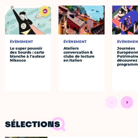
ÉVÈNEMENT
ÉVÈNEMENT
ÉVÈNEMEN
Le super pouvoir
Ateliers
Journées
des Sourds : carte
conversation &
Européenn
blanche à l'auteur
clubs de lecture
Patrimoine
Nikesco
en italien
découvrez 
programme
SÉLECTIONS