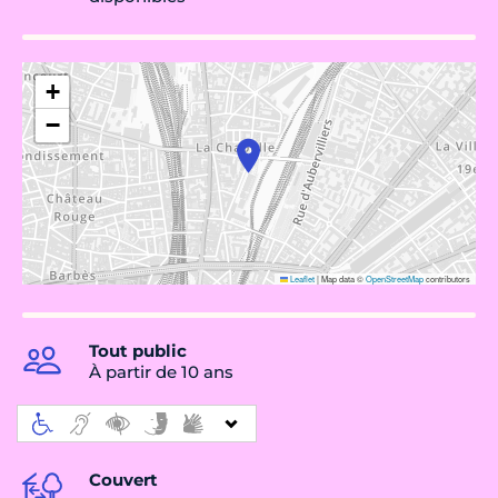
+
−
Leaflet
|
Map data ©
OpenStreetMap
contributors
Tout public
À partir de 10 ans
Couvert