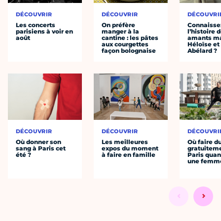
DÉCOUVRIR
DÉCOUVRIR
DÉCOUVRI
Les concerts
On préfère
Connaisse
parisiens à voir en
manger à la
l’histoire 
août
cantine : les pâtes
amants ma
aux courgettes
Héloïse et
façon bolognaise
Abélard ?
DÉCOUVRIR
DÉCOUVRIR
DÉCOUVRI
Où donner son
Les meilleures
Où faire d
sang à Paris cet
expos du moment
gratuitem
été ?
à faire en famille
Paris quan
une femm