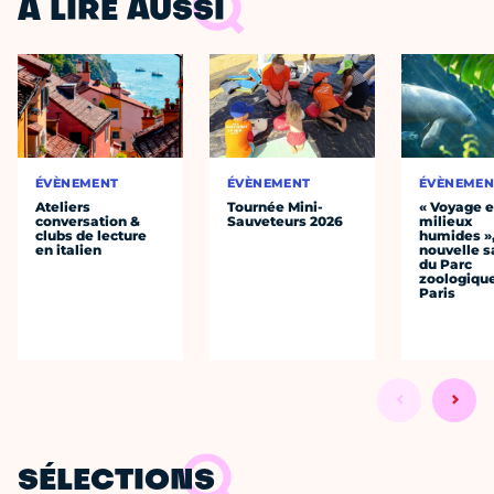
À LIRE AUSSI
ÉVÈNEMENT
ÉVÈNEMENT
ÉVÈNEMEN
Ateliers
Tournée Mini-
« Voyage 
conversation &
Sauveteurs 2026
milieux
clubs de lecture
humides »,
en italien
nouvelle s
du Parc
zoologiqu
Paris
SÉLECTIONS