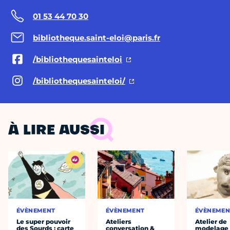
01 53 44 70 30
bibliotheque.saint-eloi@paris.fr
/bibliothequesainteloi
/bibliothequesainteloi/
À LIRE AUSSI
ÉVÈNEMENT
ÉVÈNEMENT
ÉVÈNEMEN
Le super pouvoir
Ateliers
Atelier de
des Sourds : carte
conversation &
modelage