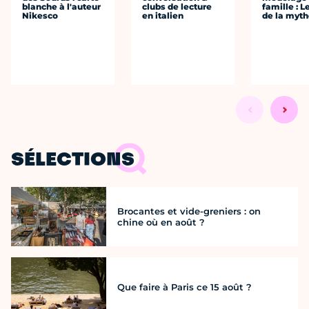
blanche à l'auteur
clubs de lecture
famille : L
Nikesco
en italien
de la myth
SÉLECTIONS
Brocantes et vide-greniers : on
chine où en août ?
Que faire à Paris ce 15 août ?