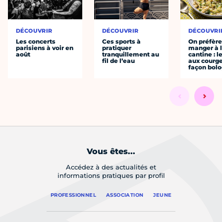
DÉCOUVRIR
DÉCOUVRIR
DÉCOUVRI
Les concerts
Ces sports à
On préfèr
parisiens à voir en
pratiquer
manger à 
août
tranquillement au
cantine : l
fil de l’eau
aux courge
façon bol
Vous êtes...
Accédez à des actualités et
informations pratiques par profil
PROFESSIONNEL
ASSOCIATION
JEUNE