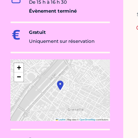
De 15 h à 16 h 30
Évènement terminé
Gratuit
Uniquement sur réservation
+
−
Leaflet
|
Map data ©
OpenStreetMap
contributors