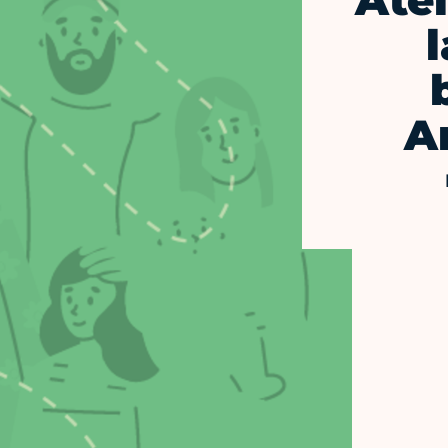
Atel
l
A