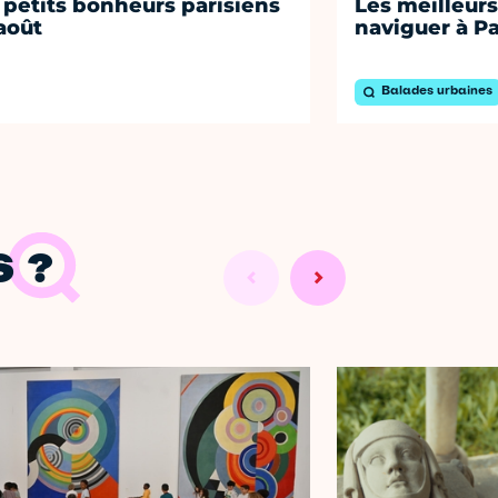
 petits bonheurs parisiens
Les meilleurs
août
naviguer à Pa
Balades urbaines
 ?