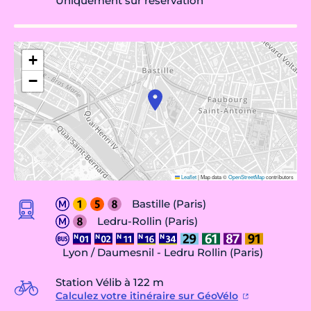
Uniquement sur réservation
+
−
Leaflet
|
Map data ©
OpenStreetMap
contributors
Bastille (Paris)
Ledru-Rollin (Paris)
Lyon / Daumesnil - Ledru Rollin (Paris)
Station Vélib à 122 m
Calculez votre itinéraire sur GéoVélo