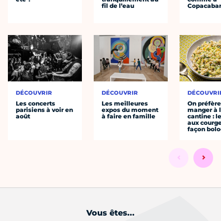
fil de l’eau
Copacaba
DÉCOUVRIR
DÉCOUVRIR
DÉCOUVRI
Les concerts
Les meilleures
On préfèr
parisiens à voir en
expos du moment
manger à 
août
à faire en famille
cantine : l
aux courge
façon bol
Vous êtes...