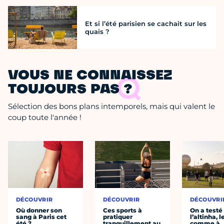
Et si l’été parisien se cachait sur les
quais ?
VOUS NE CONNAISSEZ
TOUJOURS PAS ?
Sélection des bons plans intemporels, mais qui valent le
coup toute l'année !
DÉCOUVRIR
DÉCOUVRIR
DÉCOUVRI
Où donner son
Ces sports à
On a testé
sang à Paris cet
pratiquer
l’altinha, l
été ?
tranquillement au
comme à