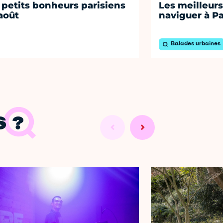
 petits bonheurs parisiens
Les meilleurs
août
naviguer à Pa
Balades urbaines
 ?