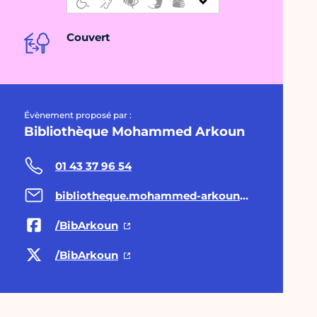
Couvert
Évènement proposé par :
Bibliothèque Mohammed Arkoun
01 43 37 96 54
bibliotheque.mohammed-arkoun@paris.fr
/BibArkoun
/BibArkoun