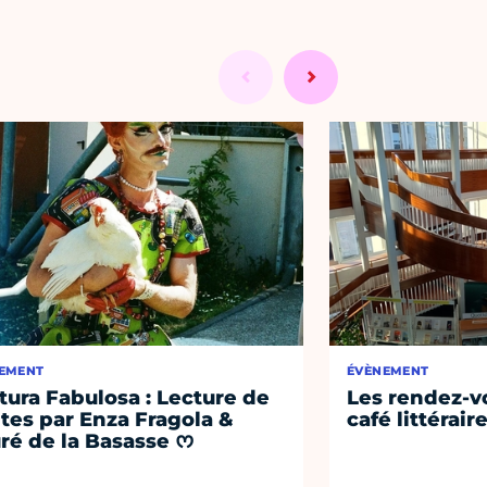
EMENT
ÉVÈNEMENT
tura Fabulosa : Lecture de
Les rendez-vo
tes par Enza Fragola &
café littérair
ré de la Basasse ᰔ