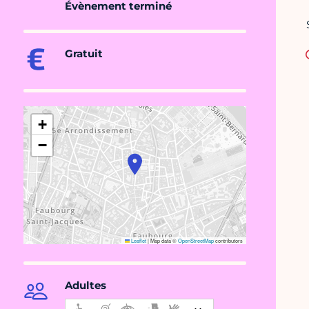
Évènement terminé
Gratuit
+
−
Leaflet
|
Map data ©
OpenStreetMap
contributors
Adultes