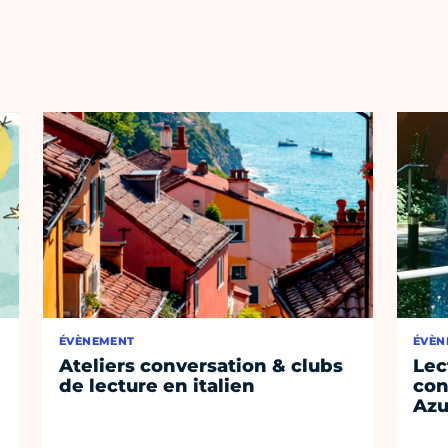
ÉVÈNEMENT
ÉVÈN
Ateliers conversation & clubs
Lec
de lecture en italien
con
Azu