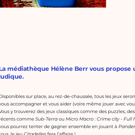
La médiathèque Hélène Berr vous propose u
ludique.
Disponibles sur place, au rez-de-chaussée, tous les jeux seron
vous accompagner et vous aider (voire même jouer avec vous
Vous y trouverez des jeux classiques comme des puzzles, des j
récents comme
Sub-Terra
ou
Micro Macro : Crime city - Full
vous pourrez tenter de gagner ensemble en jouant à
Pande
tous, le jeu
Citadelles
fera l’affaire !