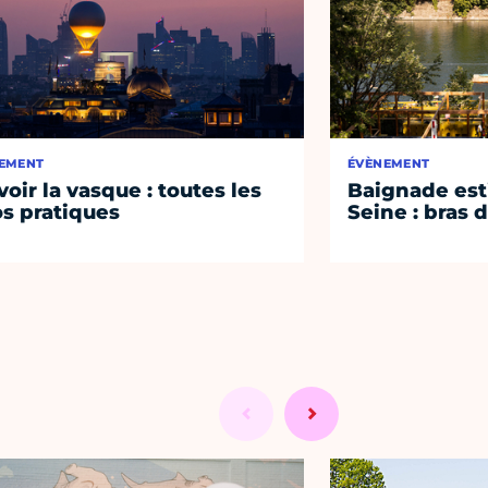
EMENT
ÉVÈNEMENT
voir la vasque : toutes les
Baignade esti
os pratiques
Seine : bras 