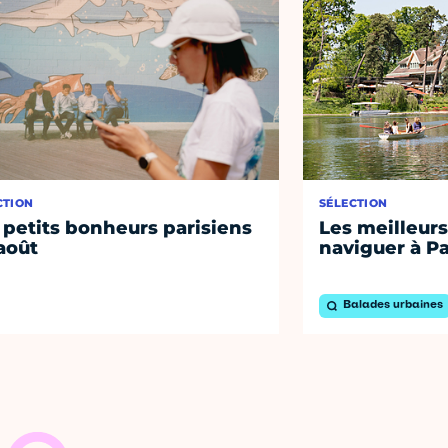
CTION
SÉLECTION
 petits bonheurs parisiens
Les meilleurs
août
naviguer à Pa
Balades urbaines