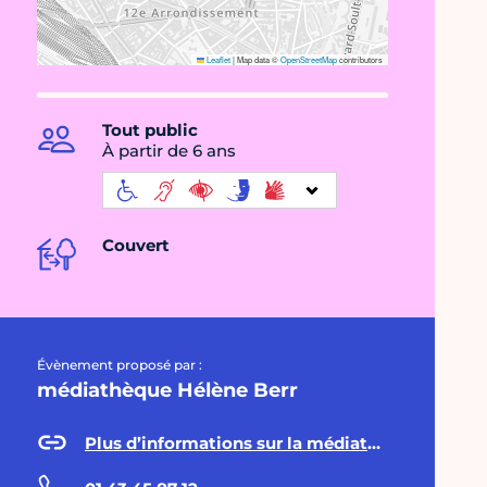
Leaflet
|
Map data ©
OpenStreetMap
contributors
Tout public
À partir de 6 ans
Couvert
Évènement proposé par :
médiathèque Hélène Berr
Plus d’informations sur la médiathèque Hélène Berr