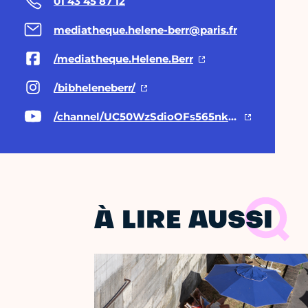
01 43 45 87 12
mediatheque.helene-berr@paris.fr
/mediatheque.Helene.Berr
/bibheleneberr/
/channel/UC50WzSdioOFs565nk8oEveQ
À LIRE AUSSI