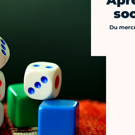
Apr
soc
Du mercr