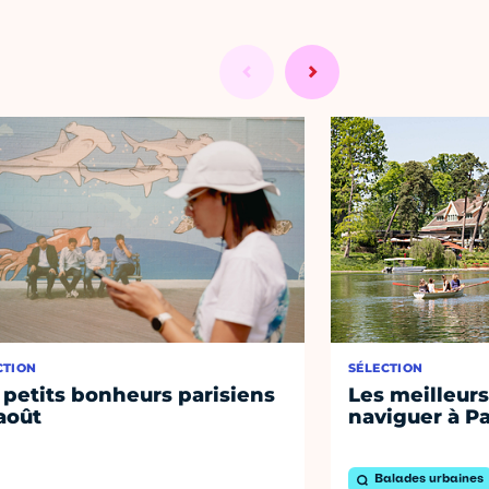
CTION
SÉLECTION
 petits bonheurs parisiens
Les meilleurs
août
naviguer à Pa
Balades urbaines