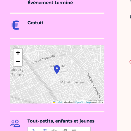
Évènement terminé
Gratuit
+
−
Leaflet
|
Map data ©
OpenStreetMap
contributors
Tout-petits, enfants et jeunes