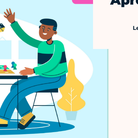
Apr
L