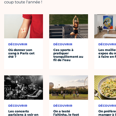
coup toute l'année !
DÉCOUVRIR
DÉCOUVRIR
DÉCOUVRI
Où donner son
Ces sports à
Les meille
sang à Paris cet
pratiquer
expos du
été ?
tranquillement au
à faire en 
fil de l’eau
DÉCOUVRIR
DÉCOUVRIR
DÉCOUVRI
Les concerts
On a testé
On préfèr
parisiens à voir en
l’altinha, le foot
manger à 