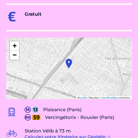
Gratuit
+
−
Leaflet
|
Map data ©
OpenStreetMap
contributors
Plaisance (Paris)
Vercingétorix - Rouvier (Paris)
Station Vélib à 73 m
Calculez votre itinéraire sur GéoVélo