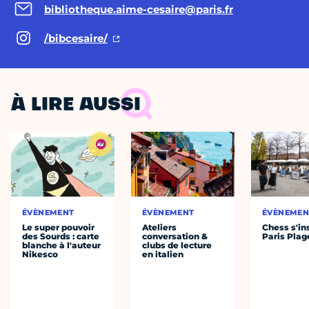
bibliotheque.aime-cesaire@paris.fr
/bibcesaire/
À LIRE AUSSI
ÉVÈNEMENT
ÉVÈNEMENT
ÉVÈNEMEN
Le super pouvoir
Ateliers
Chess s'ins
des Sourds : carte
conversation &
Paris Plag
blanche à l'auteur
clubs de lecture
Nikesco
en italien