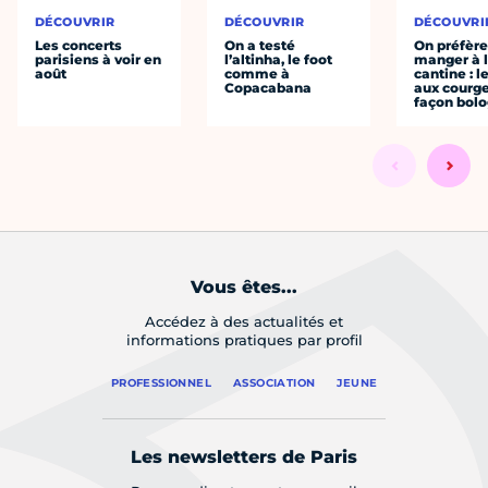
DÉCOUVRIR
DÉCOUVRIR
DÉCOUVRI
Les concerts
On a testé
On préfèr
parisiens à voir en
l’altinha, le foot
manger à 
août
comme à
cantine : l
Copacabana
aux courge
façon bol
Vous êtes...
Accédez à des actualités et
informations pratiques par profil
PROFESSIONNEL
ASSOCIATION
JEUNE
Les newsletters de Paris