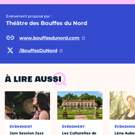
Évènement proposé par :
Théâtre des Bouffes du Nord
www.bouffesdunord.com
/BouffesDuNord
À LIRE AUSSI
ÉVÈNEMENT
ÉVÈNEMENT
ÉVÈNEMEN
Jam Session Jazz
Les Culturelles de
Léna Auber