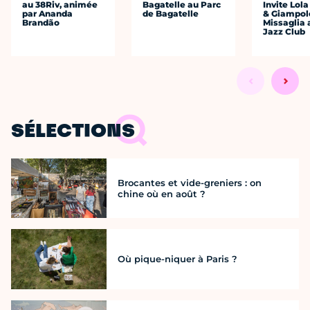
au 38Riv, animée
Bagatelle au Parc
Invite Lol
par Ananda
de Bagatelle
& Giampol
Brandão
Missaglia 
Jazz Club
SÉLECTIONS
Brocantes et vide-greniers : on
chine où en août ?
Où pique-niquer à Paris ?