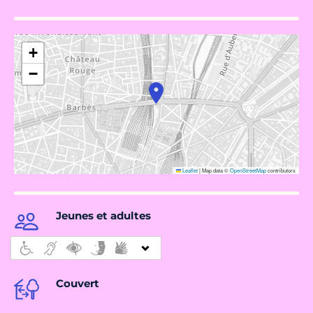
+
−
Leaflet
|
Map data ©
OpenStreetMap
contributors
Jeunes et adultes
Couvert