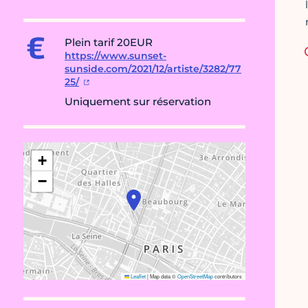
Plein tarif 20EUR
https://www.sunset-
sunside.com/2021/12/artiste/3282/77
25/
Uniquement sur réservation
+
−
Leaflet
|
Map data ©
OpenStreetMap
contributors