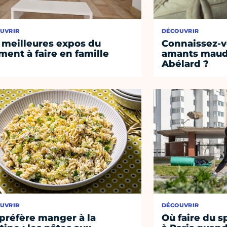
UVRIR
DÉCOUVRIR
 meilleures expos du
Connaissez-vo
ent à faire en famille
amants maudi
Abélard ?
UVRIR
DÉCOUVRIR
préfère manger à la
Où faire du s