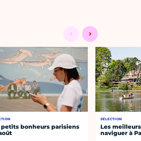
CTION
SÉLECTION
 petits bonheurs parisiens
Les meilleurs
août
naviguer à Pa