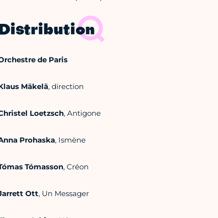
Distribution
Orchestre de Paris
Klaus Mäkelä
, direction
Christel Loetzsch
, Antigone
Anna Prohaska
, Ismène
Tómas Tómasson
, Créon
Jarrett Ott
, Un Messager