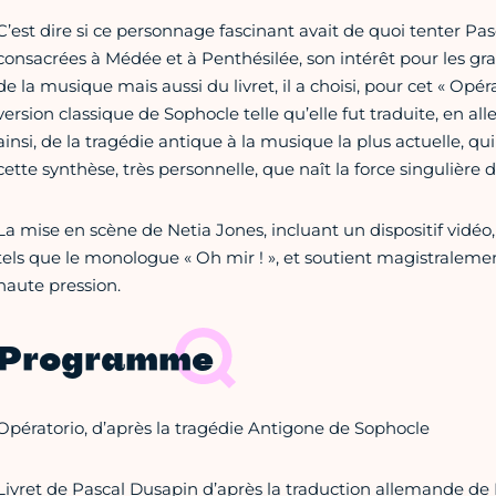
C’est dire si ce personnage fascinant avait de quoi tenter P
consacrées à Médée et à Penthésilée, son intérêt pour les g
de la musique mais aussi du livret, il a choisi, pour cet « Opé
version classique de Sophocle telle qu’elle fut traduite, en all
ainsi, de la tragédie antique à la musique la plus actuelle, q
cette synthèse, très personnelle, que naît la force singulière 
La mise en scène de Netia Jones, incluant un dispositif vidéo,
tels que le monologue « Oh mir ! », et soutient magistralem
haute pression.
Programme
Opératorio, d’après la tragédie Antigone de Sophocle
Livret de Pascal Dusapin d’après la traduction allemande de 