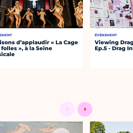
EMENT
ÉVÈNEMENT
aisons d’applaudir « La Cage
Viewing Drag
 folles », à la Seine
Ep.5 - Drag I
icale