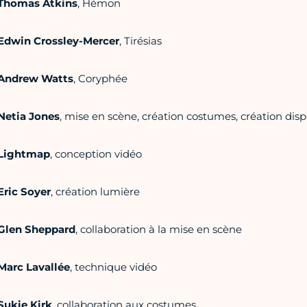
Thomas Atkins
, Hémon
Edwin Crossley-Mercer
, Tirésias
Andrew Watts
, Coryphée
Netia Jones
, mise en scène, création costumes, création dispo
Lightmap
, conception vidéo
Eric Soyer
, création lumière
Glen Sheppard
, collaboration à la mise en scène
Marc Lavallée
, technique vidéo
Sukie Kirk
, collaboration aux costumes