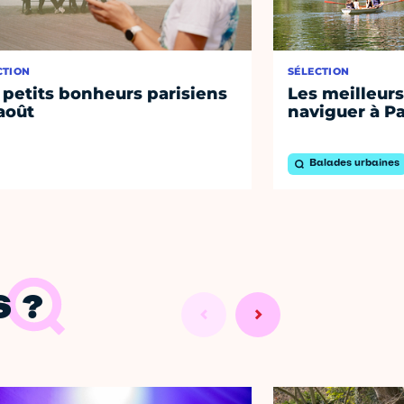
CTION
SÉLECTION
 petits bonheurs parisiens
Les meilleurs
août
naviguer à Pa
Balades urbaines
 ?