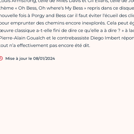
Louis Armstrong, celle de Miles Davis et Gil Evans, celle d
thème « Oh Bess, Oh where‘s My Bess » repris dans ce disque
nouvelle fois à Porgy and Bess car il faut éviter l‘écueil des cl
pour emprunter des chemins encore inexplorés. Cela peut éga
œuvre classique a-t-elle fini de dire ce qu’elle a à dire ? » à l
Pierre-Alain Goualch et le contrebassiste Diego Imbert rép
tout n’a effectivement pas encore été dit.
Mise à jour le 08/01/2024