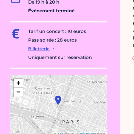
De 19 h à 20 h
Évènement terminé
Tarif un concert : 10 euros
Pass soirée : 28 euros
Billetterie
Uniquement sur réservation
+
−
Leaflet
|
Map data ©
OpenStreetMap
contributors