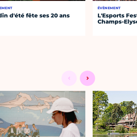
EMENT
ÉVÈNEMENT
din d'été fête ses 20 ans
L'Esports Fest
Champs-Elys