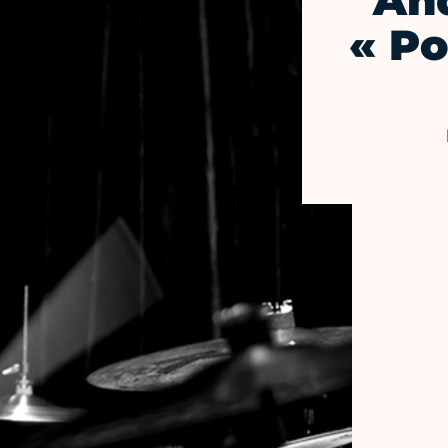
And
« Po