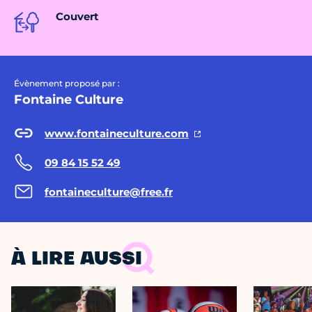
Couvert
Évènement proposé par :
Fontaine Culture
www.fontaineculture.com
09 84 15 52 49
fontaineculture@free.fr
À LIRE AUSSI