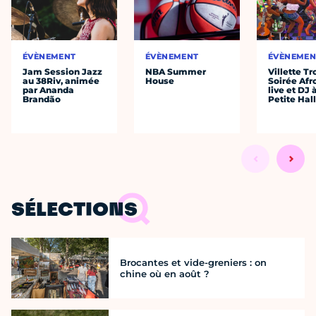
ÉVÈNEMENT
ÉVÈNEMENT
ÉVÈNEMEN
Jam Session Jazz
NBA Summer
Villette Tr
au 38Riv, animée
House
Soirée Afr
par Ananda
live et DJ 
Brandão
Petite Hal
SÉLECTIONS
Brocantes et vide-greniers : on
chine où en août ?