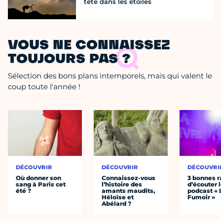
tête dans les étoiles
VOUS NE CONNAISSEZ
TOUJOURS PAS ?
Sélection des bons plans intemporels, mais qui valent le
coup toute l'année !
DÉCOUVRIR
DÉCOUVRIR
DÉCOUVRI
Où donner son
Connaissez-vous
3 bonnes r
sang à Paris cet
l’histoire des
d’écouter 
été ?
amants maudits,
podcast « 
Héloïse et
Fumoir »
Abélard ?