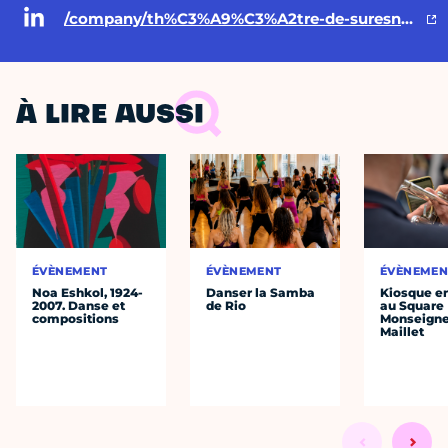
/company/th%C3%A9%C3%A2tre-de-suresnes-jean-vilar/
À LIRE AUSSI
ÉVÈNEMENT
ÉVÈNEMENT
ÉVÈNEMEN
Noa Eshkol, 1924-
Danser la Samba
Kiosque en
2007. Danse et
de Rio
au Square
compositions
Monseigne
Maillet