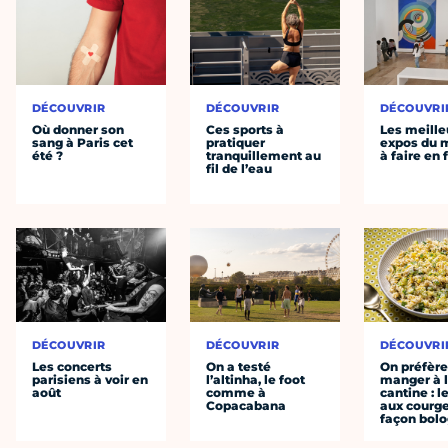
DÉCOUVRIR
DÉCOUVRIR
DÉCOUVRI
Où donner son
Ces sports à
Les meille
sang à Paris cet
pratiquer
expos du
été ?
tranquillement au
à faire en 
fil de l’eau
DÉCOUVRIR
DÉCOUVRIR
DÉCOUVRI
Les concerts
On a testé
On préfèr
parisiens à voir en
l’altinha, le foot
manger à 
août
comme à
cantine : l
Copacabana
aux courge
façon bol