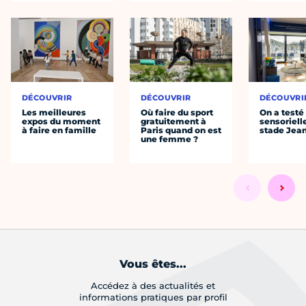
DÉCOUVRIR
DÉCOUVRIR
DÉCOUVRI
Les meilleures
Où faire du sport
On a testé 
expos du moment
gratuitement à
sensoriell
à faire en famille
Paris quand on est
stade Jea
une femme ?
Vous êtes...
Accédez à des actualités et
informations pratiques par profil