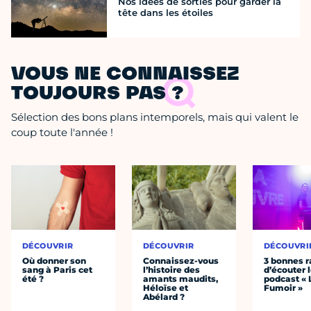
Nos idées de sorties pour garder la
tête dans les étoiles
VOUS NE CONNAISSEZ
TOUJOURS PAS ?
Sélection des bons plans intemporels, mais qui valent le
coup toute l'année !
DÉCOUVRIR
DÉCOUVRIR
DÉCOUVRI
Où donner son
Connaissez-vous
3 bonnes r
sang à Paris cet
l’histoire des
d’écouter 
été ?
amants maudits,
podcast « 
Héloïse et
Fumoir »
Abélard ?