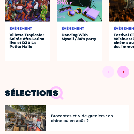
ÉVÈNEMENT
ÉVÈNEMENT
ÉVÈNEMEN
Villette Tropicale :
Dancing With
Festival C
Soirée Afro-Latino
Myself / 80's party
Voisin.es:
live et DJ à La
cinéma au
Petite Halle
des immeu
SÉLECTIONS
Brocantes et vide-greniers : on
chine où en août ?