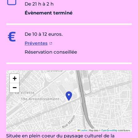
De 21 h à 2 h
Évènement terminé
De 10 à 12 euros.
Préventes
Réservation conseillée
+
−
Leaflet
|
Map data ©
OpenStreetMap
contributors
Située en plein coeur du paysage culturel de la