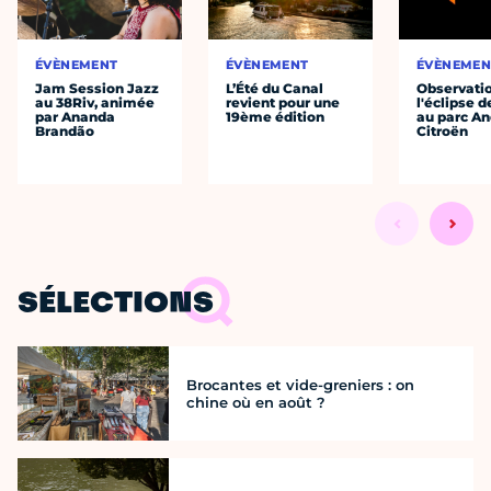
ÉVÈNEMENT
ÉVÈNEMENT
ÉVÈNEMEN
Jam Session Jazz
L’Été du Canal
Observati
au 38Riv, animée
revient pour une
l'éclipse d
par Ananda
19ème édition
au parc An
Brandão
Citroën
SÉLECTIONS
Brocantes et vide-greniers : on
chine où en août ?