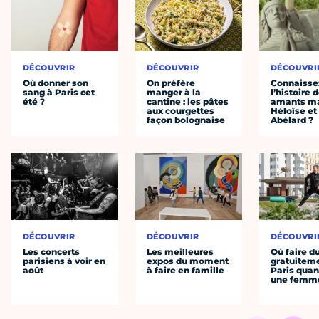
DÉCOUVRIR
DÉCOUVRIR
DÉCOUVRI
Où donner son
On préfère
Connaisse
sang à Paris cet
manger à la
l’histoire 
été ?
cantine : les pâtes
amants ma
aux courgettes
Héloïse et
façon bolognaise
Abélard ?
DÉCOUVRIR
DÉCOUVRIR
DÉCOUVRI
Les concerts
Les meilleures
Où faire d
parisiens à voir en
expos du moment
gratuitem
août
à faire en famille
Paris quan
une femm