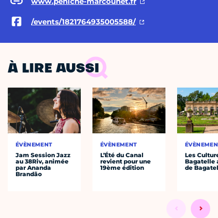
www.peniche-marcounet.fr
/events/1821764935005588/
À LIRE AUSSI
ÉVÈNEMENT
ÉVÈNEMENT
ÉVÈNEMEN
Jam Session Jazz
L’Été du Canal
Les Cultur
au 38Riv, animée
revient pour une
Bagatelle 
par Ananda
19ème édition
de Bagatel
Brandão