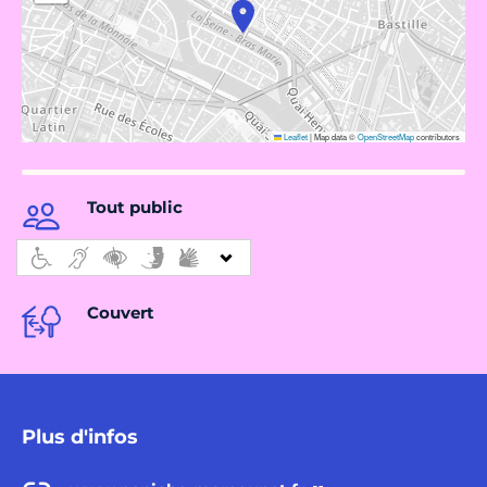
Leaflet
|
Map data ©
OpenStreetMap
contributors
Tout public
Couvert
Plus d'infos