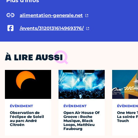
Plus d'infos
alimentation-generale.net
/events/3120131614969376/
À LIRE AUSSI
ÉVÈNEMENT
ÉVÈNEMENT
ÉVÈNEMEN
Observation de
Open Air House Of
One More 
l'éclipse de Soleil
Groove : Roche
La soirée 
au parc André
Musique, Black
Touch
Citroën
Loops, Matthieu
Faubourg