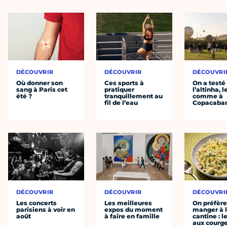
DÉCOUVRIR
DÉCOUVRIR
DÉCOUVRI
Où donner son
Ces sports à
On a testé
sang à Paris cet
pratiquer
l’altinha, l
été ?
tranquillement au
comme à
fil de l’eau
Copacaba
DÉCOUVRIR
DÉCOUVRIR
DÉCOUVRI
Les concerts
Les meilleures
On préfèr
parisiens à voir en
expos du moment
manger à 
août
à faire en famille
cantine : l
aux courge