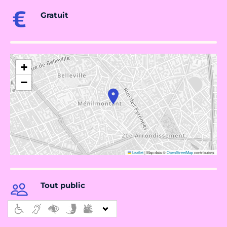
Gratuit
+
−
Leaflet
|
Map data ©
OpenStreetMap
contributors
Tout public