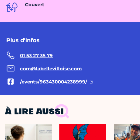
Couvert
Plus d'infos
01 53 27 35 79
com@labellevilloise.com
/events/963430004238999/
À LIRE AUSSI