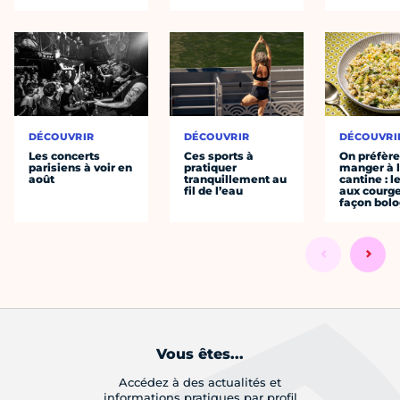
DÉCOUVRIR
DÉCOUVRIR
DÉCOUVRI
Les concerts
Ces sports à
On préfèr
parisiens à voir en
pratiquer
manger à 
août
tranquillement au
cantine : l
fil de l’eau
aux courge
façon bol
Vous êtes...
Accédez à des actualités et
informations pratiques par profil