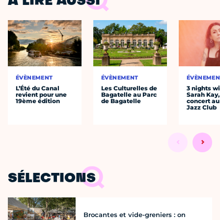
À LIRE AUSSI
ÉVÈNEMENT
ÉVÈNEMENT
ÉVÈNEMEN
L’Été du Canal
Les Culturelles de
3 nights w
revient pour une
Bagatelle au Parc
Sarah Kay,
19ème édition
de Bagatelle
concert au
Jazz Club
SÉLECTIONS
Brocantes et vide-greniers : on