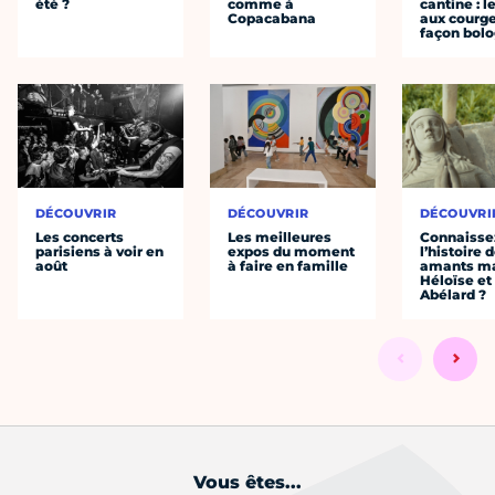
été ?
comme à
cantine : l
Copacabana
aux courge
façon bol
DÉCOUVRIR
DÉCOUVRIR
DÉCOUVRI
Les concerts
Les meilleures
Connaisse
parisiens à voir en
expos du moment
l’histoire 
août
à faire en famille
amants ma
Héloïse et
Abélard ?
Vous êtes...