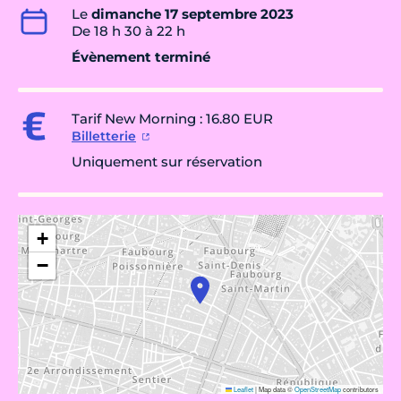
Le
dimanche 17 septembre 2023
De 18 h 30 à 22 h
Évènement terminé
Tarif New Morning : 16.80 EUR
Billetterie
Uniquement sur réservation
+
−
Leaflet
|
Map data ©
OpenStreetMap
contributors