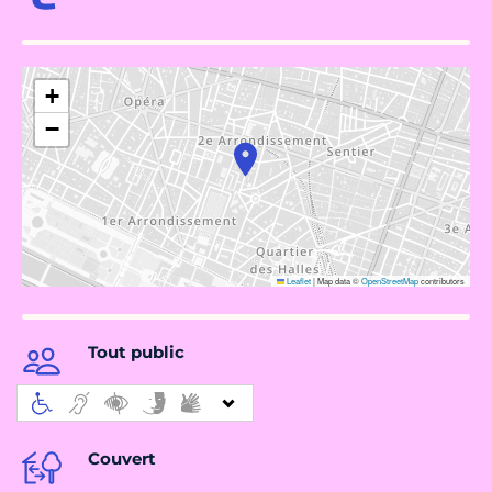
+
−
Leaflet
|
Map data ©
OpenStreetMap
contributors
Tout public
Couvert