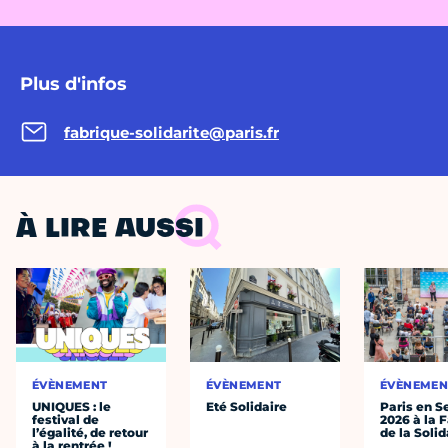
Plus d'infos
fabrique-solidarite@paris.fr
À LIRE AUSSI
ÉVÈNEMENT
ÉVÈNEMENT
ÉVÈNEMEN
UNIQUES : le
Eté Solidaire
Paris en S
festival de
2026 à la 
l’égalité, de retour
de la Solid
à la rentrée !