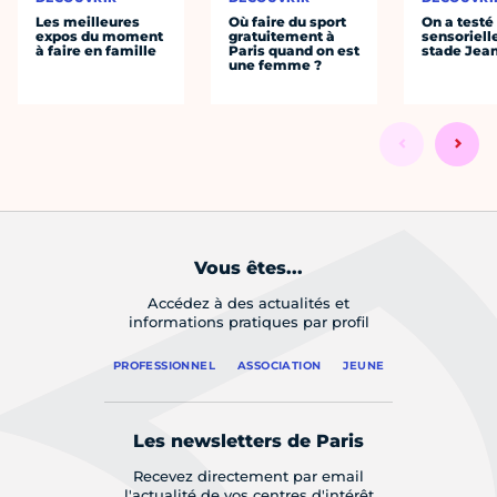
Les meilleures
Où faire du sport
On a testé 
expos du moment
gratuitement à
sensoriell
à faire en famille
Paris quand on est
stade Jea
une femme ?
Vous êtes...
Accédez à des actualités et
informations pratiques par profil
PROFESSIONNEL
ASSOCIATION
JEUNE
Les newsletters de Paris
Recevez directement par email
l'actualité de vos centres d'intérêt