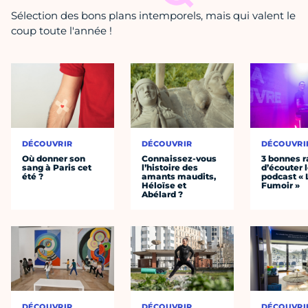
Sélection des bons plans intemporels, mais qui valent le
coup toute l'année !
DÉCOUVRIR
DÉCOUVRIR
DÉCOUVRI
Où donner son
Connaissez-vous
3 bonnes r
sang à Paris cet
l’histoire des
d’écouter 
été ?
amants maudits,
podcast « 
Héloïse et
Fumoir »
Abélard ?
DÉCOUVRIR
DÉCOUVRIR
DÉCOUVRI