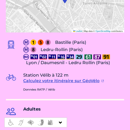
Leaflet
|
Map data ©
OpenStreetMap
contributors
Bastille (Paris)
Ledru-Rollin (Paris)
Lyon / Daumesnil - Ledru Rollin (Paris)
Station Vélib à 122 m
Calculez votre itinéraire sur GéoVélo
Données RATP / Vélib
Adultes