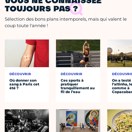
VOUS NE CONNAISSEZ
TOUJOURS PAS ?
Sélection des bons plans intemporels, mais qui valent le
coup toute l'année !
DÉCOUVRIR
DÉCOUVRIR
DÉCOUVRI
Où donner son
Ces sports à
On a testé
sang à Paris cet
pratiquer
l’altinha, l
été ?
tranquillement au
comme à
fil de l’eau
Copacaba