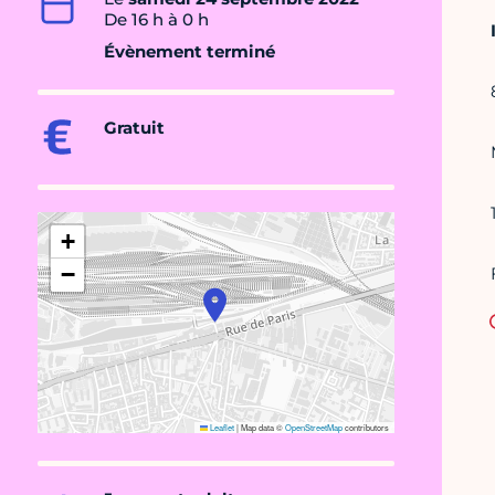
De 16 h à 0 h
Évènement terminé
Gratuit
+
−
Leaflet
|
Map data ©
OpenStreetMap
contributors