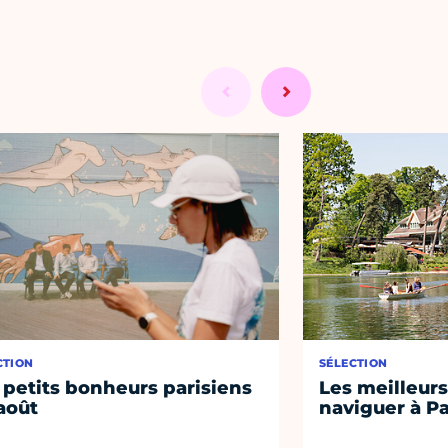
CTION
SÉLECTION
 petits bonheurs parisiens
Les meilleurs
août
naviguer à Pa