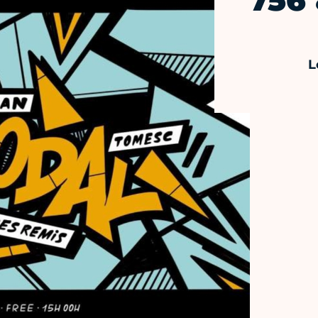
756 
L