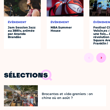
ÉVÈNEMENT
ÉVÈNEMENT
ÉVÈNEMEN
Jam Session Jazz
NBA Summer
Festival C
au 38Riv, animée
House
Voisin.es : 
par Ananda
une fois… 
Brandão
révolution
Square Ar
Franklin !
SÉLECTIONS
Brocantes et vide-greniers : on
chine où en août ?