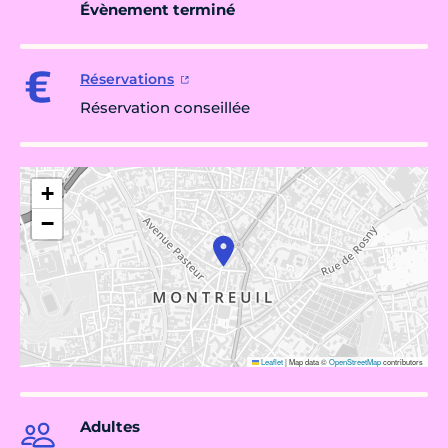
Évènement terminé
Réservations
Réservation conseillée
+
−
Leaflet
|
Map data ©
OpenStreetMap
contributors
Adultes