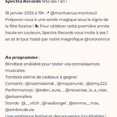
𝙎𝙥𝙚𝙘𝙩𝙧𝙖 𝙍𝙚𝙘𝙤𝙧𝙙𝙨 fête ses 1 an !
18 janvier 2025 à 19h 📍 @montvenus.montreuil
Préparez-vous à une soirée magique sous le signe de
la fête foraine ! 🎠 Pour célébrer cette première année
haute en couleurs, Spectra Records vous invite à ses 1
an et le tout hosté par notre magnifique @rororonni.e
𝘼𝙪 𝙥𝙧𝙤𝙜𝙧𝙖𝙢𝙢𝙚 :
Blindtest endiablé pour tester vos connaissances
musicales.
Tombola pleine de cadeaux à gagner
Concerts : @naomiekindi , @mayanunki , @simy.222
Performances : @eden_aura_ , @neverose_is_a_rose ,
@elisamafera
Stands : @__vitch , @neaborgel , @emma__mss,
@ambre.de.vie
Une ambiance festive et des souvenirs inoubliables !