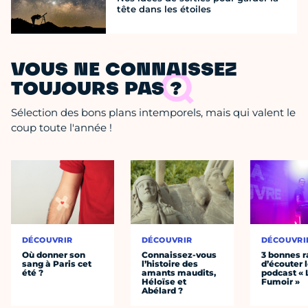
tête dans les étoiles
VOUS NE CONNAISSEZ
TOUJOURS PAS ?
Sélection des bons plans intemporels, mais qui valent le
coup toute l'année !
DÉCOUVRIR
DÉCOUVRIR
DÉCOUVRI
Où donner son
Connaissez-vous
3 bonnes r
sang à Paris cet
l’histoire des
d’écouter 
été ?
amants maudits,
podcast « 
Héloïse et
Fumoir »
Abélard ?