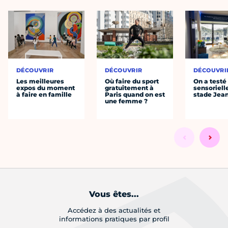
DÉCOUVRIR
DÉCOUVRIR
DÉCOUVRI
Les meilleures
Où faire du sport
On a testé 
expos du moment
gratuitement à
sensoriell
à faire en famille
Paris quand on est
stade Jea
une femme ?
Vous êtes...
Accédez à des actualités et
informations pratiques par profil