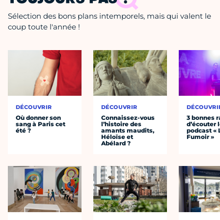
Sélection des bons plans intemporels, mais qui valent le
coup toute l'année !
DÉCOUVRIR
DÉCOUVRIR
DÉCOUVRI
Où donner son
Connaissez-vous
3 bonnes r
sang à Paris cet
l’histoire des
d’écouter 
été ?
amants maudits,
podcast « 
Héloïse et
Fumoir »
Abélard ?