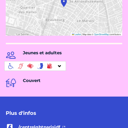
Leaflet
|
Map data ©
OpenStreetMap
contributors
Jeunes et adultes
Couvert
Plus d'infos
/centrelgbtparisidf