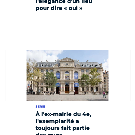
l'élégance d'un lieu
pour dire « oui »
SÉRIE
À l'ex-mairie du 4e,
l'exemplarité a
toujours fait partie
des murs