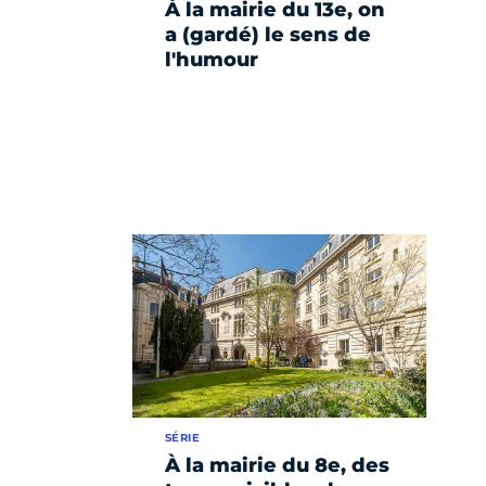
À la mairie du 13e, on
a (gardé) le sens de
l'humour
SÉRIE
À la mairie du 8e, des