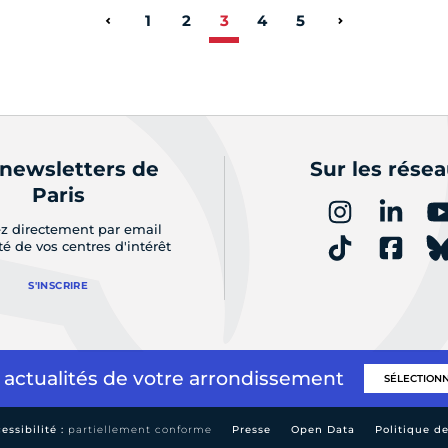
1
2
3
4
5
Page précédente
Page suivant
 newsletters de
Sur les rése
Paris
z directement par email
ité de vos centres d'intérêt
S'INSCRIRE
 actualités de votre arrondissement
essibilité :
partiellement conforme
Presse
Open Data
Politique d