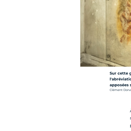
Sur cette 
l'abréviat
apposées s
Crédit photo :
Clément Dorval