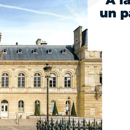
À l
un p