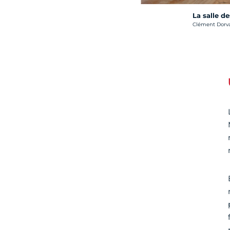
La salle d
Crédit photo :
Clément Dorval