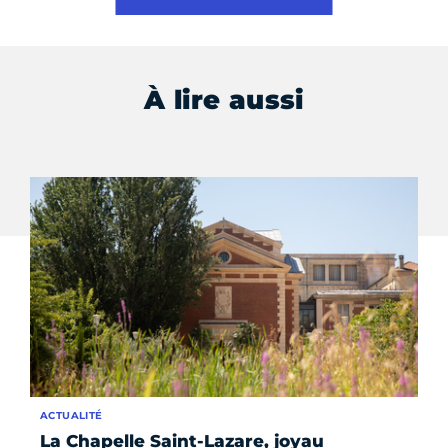
À lire aussi
ACTUALITÉ
SÉR
La Chapelle Saint-Lazare, joyau
Un