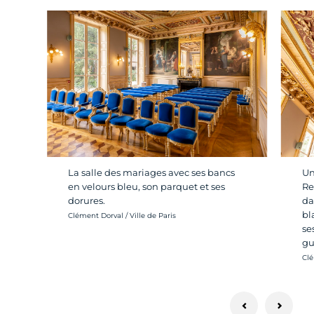
La salle des mariages avec ses bancs
Un
en velours bleu, son parquet et ses
Re
dorures.
da
bl
Crédit photo :
Clément Dorval / Ville de Paris
se
gu
Cré
Clé