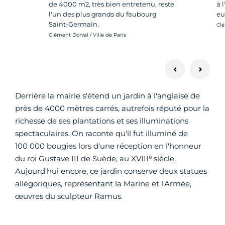
de 4000 m2, très bien entretenu, reste
à 
l'un des plus grands du faubourg
eu
Saint-Germain.
Cré
Clé
Crédit photo :
Clément Dorval / Ville de Paris
Derrière la mairie s'étend un jardin à l'anglaise de
près de 4000 mètres carrés, autrefois réputé pour la
richesse de ses plantations et ses illuminations
spectaculaires. On raconte qu'il fut illuminé de
100 000 bougies lors d'une réception en l'honneur
e
du roi Gustave III de Suède, au XVIII
siècle.
Aujourd'hui encore, ce jardin conserve deux statues
allégoriques, représentant la Marine et l'Armée,
œuvres du sculpteur Ramus.